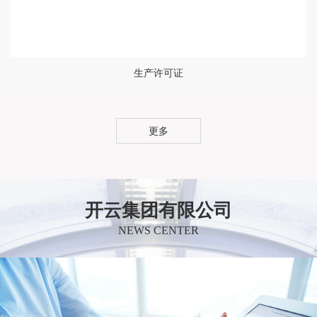
生产许可证
更多
开云集团有限公司
NEWS CENTER