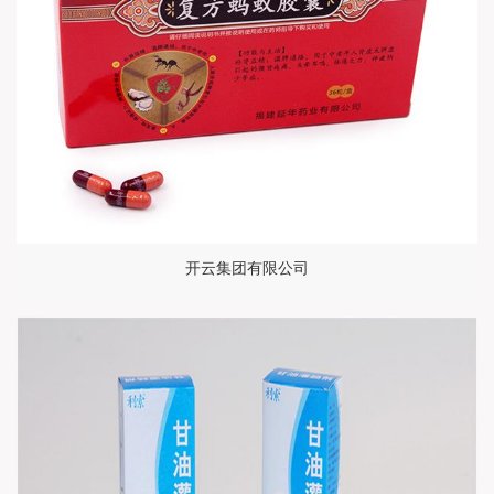
开云集团有限公司