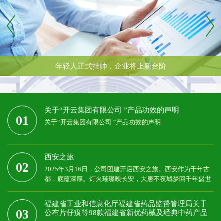
年轻人正式挂帅，企业将上新台阶
关于“开云集团有限公司 ”产品功效的声明
01
关于“开云集团有限公司 ”产品功效的声明
西安之旅
02
2025年3月16日，公司团建开启西安之旅。西安作为千年古
都，底蕴深厚。灯火璀璨映长安，大唐不夜城梦回千年盛世
颜，我们感受历史沧桑与古今交融之美；兵马俑前，被庞大
地下军团及古人创造力震撼。旅途中同事们热情交流、互助
福建省工业和信息化厅福建省药品监督管理局关于
前行。此次西安行，放松身心、洗礼心灵，加深团队情谊，
03
公布片仔癀等98款福建省新优药械及经典中药产品
增强凝聚力，激励我们以饱满热情和团结精神迎接工作挑