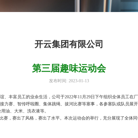
开云集团有限公司
第三届趣味运动会
发布时间: 2023-01-13
丰富员工的业余生活，公司于2022年11月29日下午组织全体员工在
力赛、智传呼啦圈、集体跳绳、拔河比赛等塞事，各参塞队或队员展开
食用油、大米、洗衣液等。
比赛，赛出了风格，赛出了水平。本次运动会的举行，充分展现了全体同