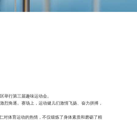
厂区举行第三届趣味运动会。
激烈角逐。赛场上，运动健儿们激情飞扬、奋力拼搏，
仁对体育运动的热情，不仅锻炼了身体素质和磨砺了精