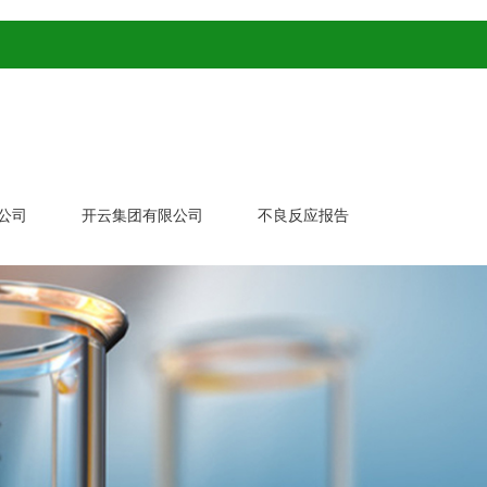
公司
开云集团有限公司
不良反应报告