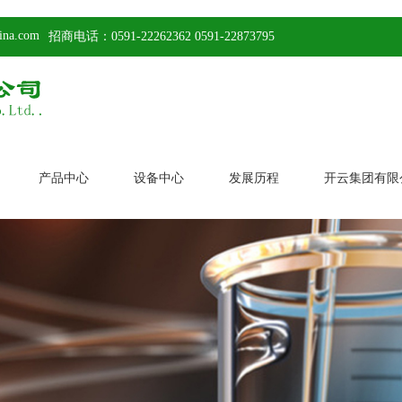
na.com
招商电话：0591-22262362 0591-22873795
产品中心
设备中心
发展历程
开云集团有限