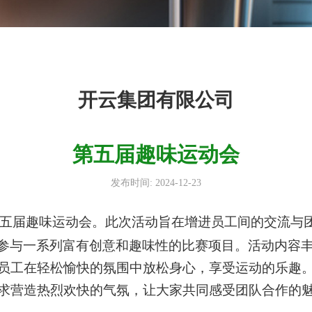
开云集团有限公司
第五届趣味运动会
发布时间: 2024-12-23
五届趣味运动会。此次活动旨在增进员工间的交流与
参与一系列富有创意和趣味性的比赛项目。活动内容
员工在轻松愉快的氛围中放松身心，享受运动的乐趣
求营造热烈欢快的气氛，让大家共同感受团队合作的