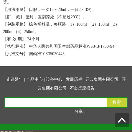
等。
【用法用量】 口服，一次15～20ml，一日2～3次。
【贮 藏】 密封，置阴凉处（不超过20℃）。
【包装规格】 棕色塑料瓶，每瓶装（1）100ml （2）150ml（3）
200ml（4）250ml。
【有 效 期】 24个月
【执行标准】 中华人民共和国卫生部药品标准WS3-B-1730-94
【批准文号】 国药准字Z35020445
走进延年
|
产品中心
|
设备中心
|
发展历程
|
开云集团有限公司
|
开
云集团有限公司
|
不良反应报告
搜索
分享：