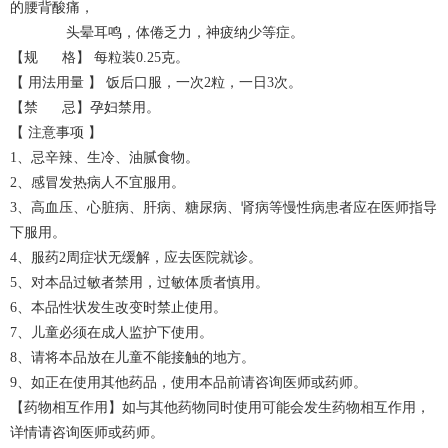
的腰背酸痛，
头晕耳鸣，体倦乏力，神疲纳少等症。
【规 格】 每粒装0.25克。
【 用法用量 】 饭后口服，一次2粒，一日3次。
【禁 忌】孕妇禁用。
【 注意事项 】
1、忌辛辣、生冷、油腻食物。
2、感冒发热病人不宜服用。
3、高血压、心脏病、肝病、糖尿病、肾病等慢性病患者应在医师指导
下服用。
4、服药2周症状无缓解，应去医院就诊。
5、对本品过敏者禁用，过敏体质者慎用。
6、本品性状发生改变时禁止使用。
7、儿童必须在成人监护下使用。
8、请将本品放在儿童不能接触的地方。
9、如正在使用其他药品，使用本品前请咨询医师或药师。
【药物相互作用】如与其他药物同时使用可能会发生药物相互作用，
详情请咨询医师或药师。