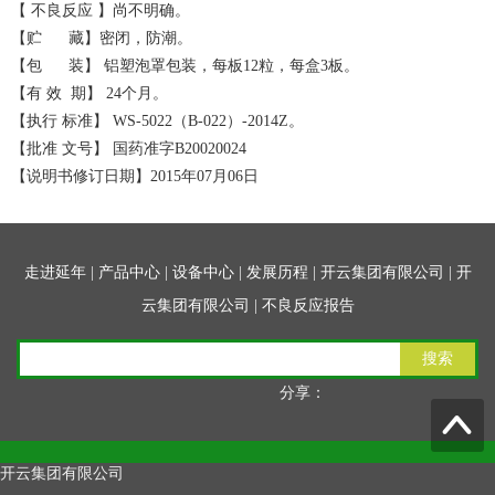
【 不良反应 】尚不明确。
【贮 藏】密闭，防潮。
【包 装】 铝塑泡罩包装，每板12粒，每盒3板。
【有 效 期】 24个月。
【执行 标准】 WS-5022（B-022）-2014Z。
【批准 文号】 国药准字B20020024
【说明书修订日期】2015年07月06日
走进延年
|
产品中心
|
设备中心
|
发展历程
|
开云集团有限公司
|
开
云集团有限公司
|
不良反应报告
搜索
分享：
开云集团有限公司