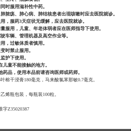
间同时服用滋补性中药。
、肺脓疡、肺心病、肺结核患者出现咳嗽时应去医院就诊。
服用，服药
3
天症状无缓解，应去医院就诊。
用量服用，儿童、年老体弱者应在医师指导下使用。
驾驶车辆、管理机器及高空作业等。
禁用，过敏体质者慎用。
改变时禁止服用。
人监护下使用。
在儿童不能接触的地方。
他药品，使用本品前请咨询医师或药师。
小叶榕干浸膏
180
毫克，马来酸氯苯那敏
0.7
毫克
。
聚乙烯瓶包装，每瓶装
100
粒。
月
准字
Z35020387