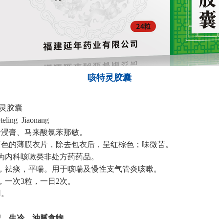
咳特灵胶囊
灵胶囊
teling Jiaonang
干浸膏、马来酸氯苯那敏。
黄色的薄膜衣片，除去包衣后，呈红棕色；味微苦。
为内科咳嗽类非处方药药品。
，祛痰，平喘。用于咳喘及慢性支气管炎咳嗽。
，一次
3粒
，一日
2
次。
用。
辣、生冷、油腻食物。