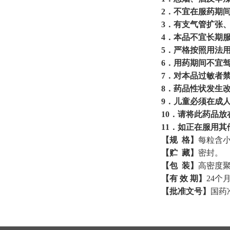
2
．不宜在服药期
3
．有支气管扩张
4
．本品不宜长期
5
．严格按照用法
6
．用药期间不宜
7
．对本品过敏者
8
．药品性状发生
9
．儿童必须在成
10
．请将此药品放
11
．如正在服用其
【规
格】
每粒含
【
贮
藏
】
密封。
【
包
装
】
高密度
【
有
效
期
】
24个
【
批准文号
】
国药