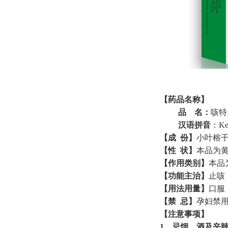
【药品名称】
品
名：
咳特
汉语拼音
：
Ke
【
成
份
】
小叶榕
【
性
状
】
本品为
【作用类别】
本品
【功能主治】
止咳
【用法用量】
口服
【禁
忌】
孕妇禁
【注意事项】
1
．忌烟、酒及辛