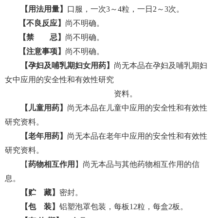
【用法用量】
口服，一次
3～4粒，一日2～3次。
【
不良反应
】
尚不明确。
【禁 忌】
尚不明确。
【注意事项】
尚不明确。
【
孕妇及哺乳期妇女用药
】
尚无本品在孕妇及哺乳期妇
女中应用的安全性和有效性研究
资料。
【
儿童用药
】
尚无本品在儿童中应用的安全性和有效性
研究资料。
【
老年用药
】
尚无本品在老年中应用的安全性和有效性
研究资料。
【
药物相互作用
】
尚无本品与其他
药物相互作用
的信
息
。
【
贮
藏
】
密封。
【
包
装
】
铝塑泡罩包装，每板
12粒，每盒2板。