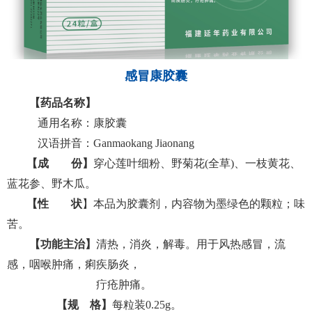
感冒康胶囊
【药品名称】
通用名称：
康胶囊
汉语拼音：
Ganmaokang Jiaonang
【成 份】
穿心莲叶细粉、野菊花
(全草)、一枝黄花、
蓝花参、野木瓜
。
【性 状
】本品为胶囊剂，内容物为墨绿色的颗粒
；
味
苦。
【功能主治】
清热，消炎，解毒。用于风热
感冒
，流
感，咽喉肿痛，痢疾肠炎，
疔疮肿痛。
【
规
格
】
每粒装
0.25g。