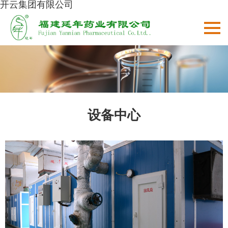
开云集团有限公司
设备中心