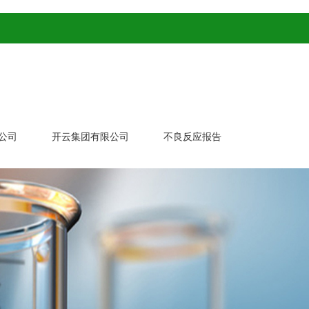
公司
开云集团有限公司
不良反应报告