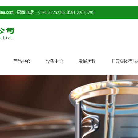
na.com
招商电话：0591-22262362 0591-22873795
产品中心
设备中心
发展历程
开云集团有限