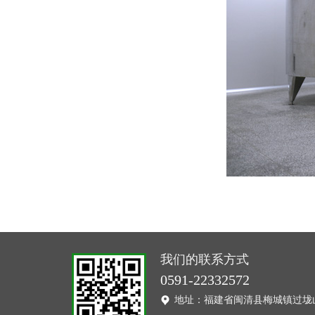
我们的联系方式
0591-22332572
地址：福建省闽清县梅城镇过垅山