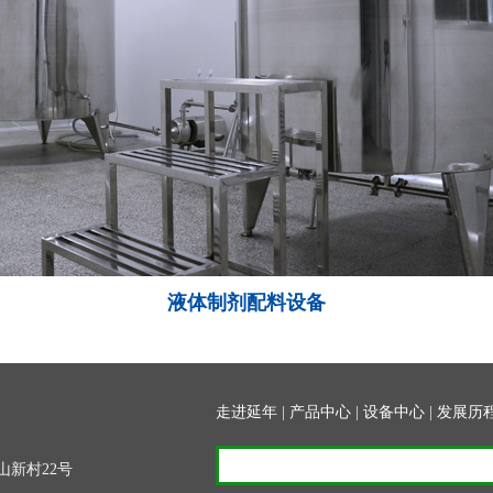
液体制剂配料设备
走进延年
|
产品中心
|
设备中心
|
发展历
新村22号