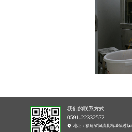
我们的联系方式
0591-22332572
地址：福建省闽清县梅城镇过垅山