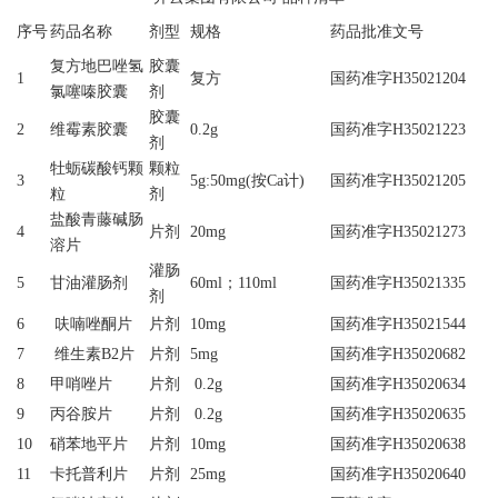
序号
药品名称
剂型
规格
药品批准文号
复方地巴唑氢
胶囊
1
复方
国药准字
H35021204
氯噻嗪胶囊
剂
胶囊
2
维霉素胶囊
0.2g
国药准字H35021223
剂
牡蛎碳酸钙颗
颗粒
3
5g:50mg(按Ca计)
国药准字H35021205
粒
剂
盐酸青藤碱肠
4
片剂
20mg
国药准字H35021273
溶片
灌肠
5
甘油灌肠剂
60ml；110ml
国药准字H35021335
剂
6
呋喃唑酮片
片剂
10mg
国药准字H35021544
7
维生素B2片
片剂
5mg
国药准字H35020682
8
甲哨唑片
片剂
0.2g
国药准字H35020634
9
丙谷胺片
片剂
0.2g
国药准字H35020635
10
硝苯地平片
片剂
10mg
国药准字H35020638
11
卡托普利片
片剂
25mg
国药准字H35020640