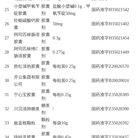
小檗碱甲氧苄
胶囊
盐酸小檗碱0.1g，甲
25
国药准字H35021542
啶胶囊
剂
氧苄啶50mg
牡蛎碳酸钙胶
胶囊
26
50mg
国药准字H35021402
囊
剂
阿司匹林肠溶
胶囊
27
0.3g
国药准字H35021454
胶囊
剂
阿司匹林维C
胶囊
28
0.275g
国药准字H35021449
肠溶胶囊
剂
胶囊
29
胜红清热胶囊
每粒装0.25g
国药准字Z20026570
剂
开云集团有限
胶囊
30
每粒装0.25g
国药准字B20020024
公司
剂
胶囊
31
宁心宝胶囊
每粒0.25g
国药准字Z35020389
剂
糖浆
32
川贝清肺糖浆
/
国药准字Z35020390
剂
颗粒
33
板蓝根颗粒
每袋10g
国药准字Z35020392
剂
胶囊
34
咳特灵胶囊
每袋0.45g
国药准字Z35020437