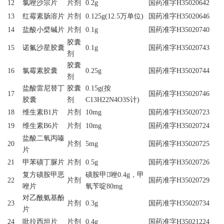
12
氯唑沙宗片
片剂
0.2g
国药准字H35020642
13
红霉素肠溶片
片剂
0.125g(12.5万单位)
国药准字H35020646
14
盐酸小檗碱片
片剂
0.1g
国药准字H35020740
胶囊
15
诺氟沙星胶囊
0.1g
国药准字H35020743
剂
胶囊
16
氯霉素胶囊
0.25g
国药准字H35020744
剂
盐酸雷尼替丁
胶囊
0.15g(按
17
国药准字H35020746
胶囊
剂
C13H22N4O3S计)
18
维生素B1片
片剂
10mg
国药准字H35020723
19
维生素B6片
片剂
10mg
国药准字H35020724
盐酸二氧丙嗪
20
片剂
5mg
国药准字H35020725
片
21
甲苯磺丁脲片
片剂
0.5g
国药准字H35020726
复方磺胺甲恶
磺胺甲唑0.4g，甲
22
片剂
国药准字H35020729
唑片
氧苄啶80mg
对乙酰氨基酚
23
片剂
0.3g
国药准字H35020734
片
24
吡拉西坦片
片剂
0.4g
国药准字H35021224