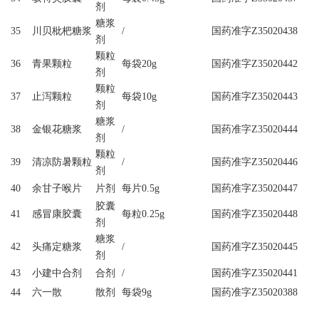
剂
糖浆
35
川贝枇杷糖浆
/
国药准字Z35020438
剂
颗粒
36
青果颗粒
每袋20g
国药准字Z35020442
剂
颗粒
37
止泻颗粒
每袋10g
国药准字Z35020443
剂
糖浆
38
金银花糖浆
/
国药准字Z35020444
剂
颗粒
39
清凉防暑颗粒
/
国药准字Z35020446
剂
40
余甘子喉片
片剂
每片0.5g
国药准字Z35020447
胶囊
41
感冒康胶囊
每粒0.25g
国药准字Z35020448
剂
糖浆
42
头痛定糖浆
/
国药准字Z35020445
剂
43
小建中合剂
合剂
/
国药准字Z35020441
44
六一散
散剂
每袋9g
国药准字Z35020388