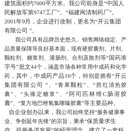
建筑面积约7000平方米。我公司前身是“中国人
民解放军第9747工厂”、“福建闽清制药厂”。
2001年9月，企业进行改制，更名为“开云集团
有限公司 ”。
我公司具有品牌历史悠久、销售网络稳定、产
品质量保障等良好基本面，现有硬胶囊剂、片剂、
等“国药准
颗粒剂、糖浆剂、灌肠剂、合剂及散剂
字号”批文
44个，涵盖市场各种常用中成药和化学
其中，中成药产品16个，
有“开云
药，
特别是拥
集团有限公司 ”、
颗粒”、“
“青果
胜红清热胶
阿司匹林维C肠溶胶
囊”、“头痛定糖浆”、“
囊
等主要品种
”、“复方地巴唑氢氯噻嗪胶囊”
。
自企业创办以来，我
公司始终坚持“服务健康事
保质量求生
业、争创延年先锋”的宗旨，秉承“
存，提服务谋发展”的经营理念，建立了一套科